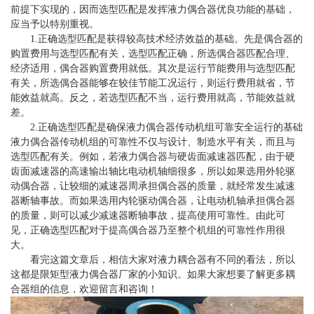
前提下实现的，因而选型匹配是发挥液力偶合器优良功能的基础，
应当予以特别重视。
1.正确选型匹配是获得较高技术经济效益的基础。先是偶合器的
购置费用与选型匹配有关，选型匹配正确，所选偶合器匹配合理、
经济适用，偶合器购置费用就低。其次是运行节能费用与选型匹配
有关，所选偶合器能够在较佳节能工况运行，则运行费用就省，节
能效益就高。反之，若选型匹配不当，运行费用就高，节能效益就
差。
2.正确选型匹配是确保液力偶合器传动机组可靠安全运行的基础
液力偶合器传动机组的可靠性不仅与设计、制造水平有关，而且与
选型匹配有关。例如，若液力偶合器与硬齿面减速器匹配，由于硬
齿面减速器的高速输出轴比电动机轴细很多，所以如果选用外轮驱
动偶合器，让较细的减速器周承担偶合器的质量，就经常发生减速
器断轴事故。而如果选用内轮驱动偶合器，让电动机轴承担偶合器
的质量，则可以减少减速器断轴事故，提高使用可靠性。由此可
见，正确选型匹配对于提高偶合器乃至整个机组的可靠性作用很
大。
看完这篇文章后，相信大家对液力耦合器有不同的看法，所以
这都是限矩型液力偶合器厂家
的小知识。如果大家想要了解更多耦
合器组的信息，欢迎留言和咨询！